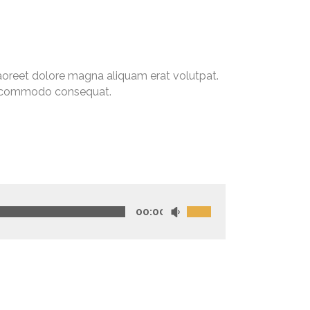
aoreet dolore magna aliquam erat volutpat.
 ea commodo consequat.
00:00