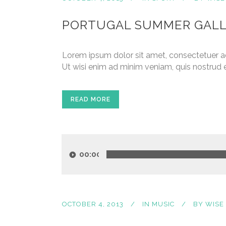
PORTUGAL SUMMER GAL
Lorem ipsum dolor sit amet, consectetuer a
Ut wisi enim ad minim veniam, quis nostrud e
READ MORE
Audio
Player
00:00
OCTOBER 4, 2013
IN
MUSIC
BY
WISE