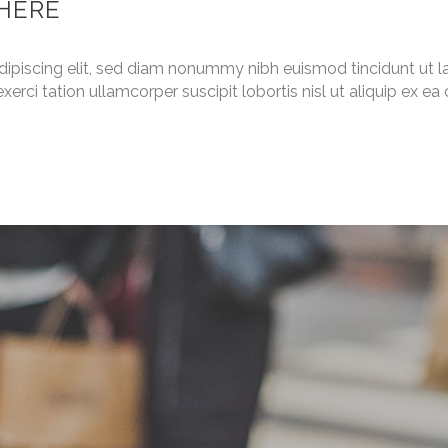
THERE
dipiscing elit, sed diam nonummy nibh euismod tincidunt ut l
xerci tation ullamcorper suscipit lobortis nisl ut aliquip ex